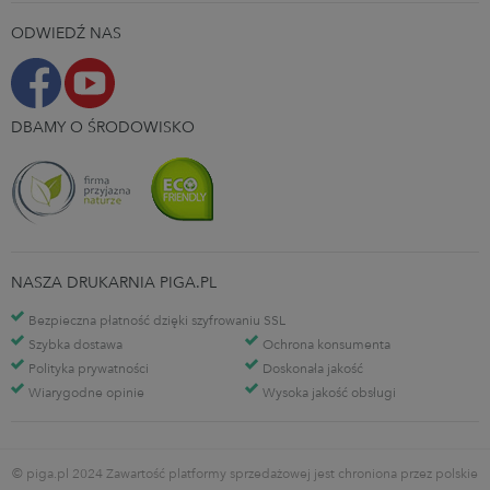
ODWIEDŹ NAS
DBAMY O ŚRODOWISKO
NASZA DRUKARNIA PIGA.PL
Bezpieczna płatność dzięki szyfrowaniu SSL
Szybka dostawa
Ochrona konsumenta
Polityka prywatności
Doskonała jakość
Wiarygodne opinie
Wysoka jakość obsługi
© piga.pl 2024 Zawartość platformy sprzedażowej jest chroniona przez polskie