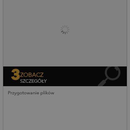
Nakład (szt.)
Cena netto
Cena brutto
0
szt.
0,00
zł
0,00
zł
3
ZOBACZ
SZCZEGÓŁY
Przygotowanie plików