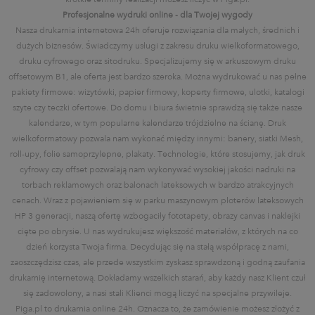
Profesjonalne wydruki online - dla Twojej wygody
Nasza drukarnia internetowa 24h oferuje rozwiązania dla małych, średnich i
dużych biznesów. Świadczymy usługi z zakresu druku wielkoformatowego,
druku cyfrowego oraz sitodruku. Specjalizujemy się w arkuszowym druku
offsetowym B1, ale oferta jest bardzo szeroka. Można wydrukować u nas pełne
pakiety firmowe: wizytówki, papier firmowy, koperty firmowe, ulotki, katalogi
szyte czy teczki ofertowe. Do domu i biura świetnie sprawdzą się także nasze
kalendarze, w tym popularne kalendarze trójdzielne na ścianę. Druk
wielkoformatowy pozwala nam wykonać między innymi: banery, siatki Mesh,
roll-upy, folie samoprzylepne, plakaty. Technologie, które stosujemy, jak druk
cyfrowy czy offset pozwalają nam wykonywać wysokiej jakości nadruki na
torbach reklamowych oraz balonach lateksowych w bardzo atrakcyjnych
cenach. Wraz z pojawieniem się w parku maszynowym ploterów lateksowych
HP 3 generacji, naszą ofertę wzbogaciły fototapety, obrazy canvas i naklejki
cięte po obrysie. U nas wydrukujesz większość materiałów, z których na co
dzień korzysta Twoja firma. Decydując się na stałą współpracę z nami,
zaoszczędzisz czas, ale przede wszystkim zyskasz sprawdzoną i godną zaufania
drukarnię internetową. Dokładamy wszelkich starań, aby każdy nasz Klient czuł
się zadowolony, a nasi stali Klienci mogą liczyć na specjalne przywileje.
Piga.pl to drukarnia online 24h. Oznacza to, że zamówienie możesz złożyć z