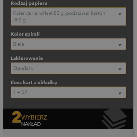
Rodzaj papieru
Kalendaria: offset 80 g, podstawa: karton
300 g
Kolor spirali
Biała
Lakierowanie
Standard
Ilość kart z okładką
1 + 27
2
WYBIERZ
NAKŁAD