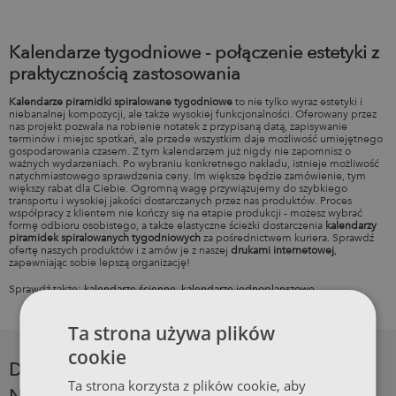
Kalendarze tygodniowe - połączenie estetyki z
praktycznością zastosowania
Kalendarze piramidki spiralowane tygodniowe
to nie tylko wyraz estetyki i
niebanalnej kompozycji, ale także wysokiej funkcjonalności. Oferowany przez
nas projekt pozwala na robienie notatek z przypisaną datą, zapisywanie
terminów i miejsc spotkań, ale przede wszystkim daje możliwość umiejętnego
gospodarowania czasem. Z tym kalendarzem już nigdy nie zapomnisz o
ważnych wydarzeniach. Po wybraniu konkretnego nakładu, istnieje możliwość
natychmiastowego sprawdzenia ceny. Im większe będzie zamówienie, tym
większy rabat dla Ciebie. Ogromną wagę przywiązujemy do szybkiego
transportu i wysokiej jakości dostarczanych przez nas produktów. Proces
współpracy z klientem nie kończy się na etapie produkcji - możesz wybrać
formę odbioru osobistego, a także elastyczne ścieżki dostarczenia
kalendarzy
piramidek spiralowanych tygodniowych
za pośrednictwem kuriera. Sprawdź
ofertę naszych produktów i z amów je z naszej
drukarni internetowej
,
zapewniając sobie lepszą organizację!
Sprawdź także:
kalendarze ścienne
,
kalendarze jednoplanszowe
.
Ta strona używa plików
cookie
DLACZEGO DRUKARNIA PIGA.PL TO
Ta strona korzysta z plików cookie, aby