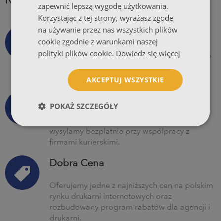
NAJLEPSZA DRUKARNIA INTERNETOWA?
zapewnić lepszą wygodę użytkowania.
Korzystając z tej strony, wyrażasz zgodę
na używanie przez nas wszystkich plików
Obietnica Piga.Pl
cookie zgodnie z warunkami naszej
polityki plików cookie.
Dowiedz się więcej
Obietnica codziennej kalibracji koloru, 99,5%
dostaw na czas, pełnej ochrony online oraz
całkowitej satysfakcji.
AKCEPTUJ WSZYSTKIE
Wysyłka Za Darmo
POKAŻ SZCZEGÓŁY
Wszystkie produkty, niezależnie od nakładu
wysyłamy bezpłatnie przy współpracy z
firmami kurierskimi.
Dobra Cena
Oferujemy jedne z najniższych cen na polskim
rynku drukarni internetowych oraz
rozbudowany program rabatów dla agencji i
drukarni.