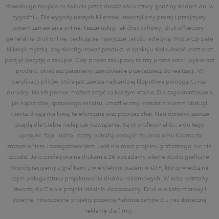
dowolnego miejsca na świecie przez dwadzieścia cztery godziny siedem dni w
tygodniu. Dla wygody naszych Klientów, stworzyliśmy prosty i przejrzysty
system zamawiania online. Nasze usługi jak druk cyfrowy, druk offsetowy i
generalnie druk online, cechują się najwyższej jakości estetyką. Wystarczy parę
kliknięć myszką, aby skonfigurować produkt, w spokoju skalkulować koszt oraz
podjąć decyzję o zakupie. Cały proces zakupowy to trzy proste kroki: wybierasz
produkt, określasz parametry, zamówienie przekazujesz do realizacji. W
weryfikacji plików, która jest zawsze najbardziej kłopotliwa pomogą Ci nasi
doradcy. Na ich pomoc możesz liczyć na każdym etapie. Dla zagwarantowania
jak najbardziej sprawnego serwisu, umożliwiamy kontakt z biurem obsługi
klienta drogą mailową, telefoniczną oraz poprzez chat. Nasi doradcy zawsze
znajdą dla Ciebie najlepsze rozwiązanie. Są to profesjonaliści, a do tego
uprzejmi, fajni ludzie, którzy potrafią podejść do problemu Klienta ze
zrozumieniem i zaangażowaniem. Jeśli nie masz projektu graficznego, nic nie
szkodzi. Jako profesjonalna drukarnia 24 posiadamy własne studio graficzne.
Współpracujemy z grafikami z wieloletnim stażem w DTP, którzy wiedzą na
czym polega sztuka projektowania druków reklamowych. W razie potrzeby
stworzą dla Ciebie projekt idealnie dopasowany. Druk wielkoformatowy i
świetne, nowoczesne projekty pozwolą Państwu zamówić u nas skuteczną
reklamę dla firmy.