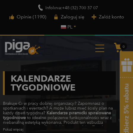
Infolinia:+48 (32) 700 37 07
Opinie (1190)
Zaloguj się
Załóż konto
PL
0
KALENDARZE
TYGODNIOWE
Brakuje Ci w pracy dobrej organizacji? Zapominasz o
spotkaniach i eventach? A może lubisz mieć ścisły plan na
każdy dzień tygodnia?
Kalendarze piramidki spiralowane
tygodniowe
to idealne połączenie funkcjonalności wraz z
niebanalną estetyką wykonania. Produkt ten wzbudza
zainteresowanie nie tylko wśród pracowników. To także
Pokaż więcej
doskonały
gadżet reklamowy
, który wręczysz swoim stałym