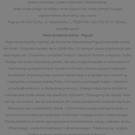
prawo autorskie i prawo własności intelektualnej.
Jeżeli masz uwagi do sklepu www.piga.pl lub masz pomysł na jego
usprawnienie, skontaktuj się z nami.
Piga.pl 43-100 Tychy, ul. Mysłowicka 1, TELEFON: (32) 700 37 07 EMAIL:
piga@piga.pl
Tania drukarnia online - Piga.pl
Najprościej byłoby napisać, że drukarnia internetowa Piga.pl powstała z pasji
do druku. Wszystko zaczęło się w 2008 roku. W tamtym czasie przyświecał nam
ważniejszy cel. Chcieliśmy umożliwić małym i średnim firmom z regionu Tychy
dostęp do druku najwyższej jakości, tak aby mogły korzystać z nowoczesnych
technologii poligraficznych na równi z firmami dysponującymi większym
budżetem. Wysokiej klasy wydruki reklamowe w przystępnych cenach są
niezbędne w rozwoju każdej firmy. Chcieliśmy pomagać małym i średnim
przedsiębiorstwom w skutecznej promocji, dlatego nasza tania drukarnia
internetowa może okazać się idealnym wyborem. Pomagamy do dzisiaj! Nasz
cel się nie zmienił, ale od pierwszych dni naszej działalności zmieniło się dużo.
Rozwijamy się i poszerzamy ofertę. Umocniliśmy naszą pozycję na rynku, a
poczynione inwestycje zwiększyły możliwości naszego parku maszynowego.
Dzisiaj jesteśmy w stanie zaproponować kompleksowe usługi z zakresu druku
offsetowego, wielkoformatowego i sitodrukowego. Przekonaj się, na jakie
krótkie terminy realizacji możesz liczyć w Piga.pl.