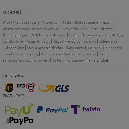
PRODUKTY
Modyfikacja graficzna
Wizytówki
Ulotki
Ulotki składane
Teczki
ofertowe z wcięciem na wizytówkę - skrzydełko pion
Katalogi szyte
Katalogi klejone
Katalogi spiralowane
Notesy klejone z okładką
Notesy
spiralowane
Papier firmowy
Pieczątki modico
Biuwary
Kalendarze
jednodzielne
Kalendarze trójdzielne
Kalendarze biurkowe
Kalendarze
spiralowane
Koperty
Zaproszenia
Banery
Siatki mesh
Folia
samoprzylepna z nadrukiem
Roll-up
Fototapety
Pakiet próbek
DOSTAWA
PŁATNOŚĆ