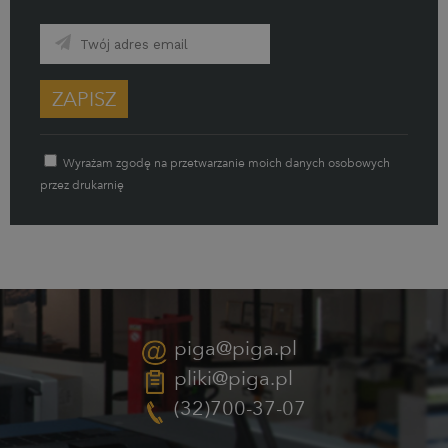
ZAPISZ
Wyrażam zgodę na przetwarzanie moich danych osobowych
przez drukarnię
piga@piga.pl
pliki@piga.pl
(32)700-37-07