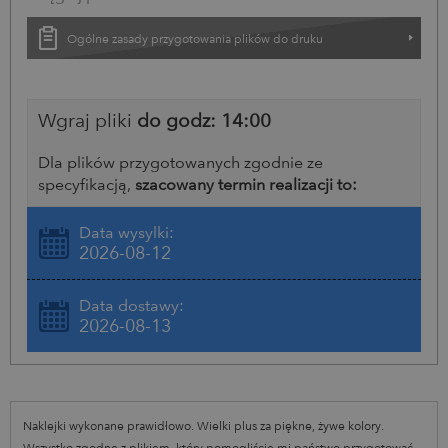
Ogólne zasady przygotowania plików do druku
Wgraj pliki
do godz: 14:00
Dla plików przygotowanych zgodnie ze
specyfikacją,
szacowany termin realizacji to:
Data wysyłki:
2026-08-12
Data dostawy:
2026-08-13
Naklejki wykonane prawidłowo. Wielki plus za piękne, żywe kolory.
Wszystko zgodne z plikiem, który pomogliście mi państwo przygotować