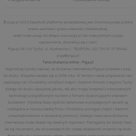
© piga.pl 2024 Zawartość platformy sprzedażowej jest chroniona przez polskie
prawo autorskie i prawo własności intelektualnej.
Jeżeli masz uwagi do sklepu www.piga.pl lub masz pomysł na jego
usprawnienie, skontaktuj się z nami.
Piga.pl 43-100 Tychy, ul. Mysłowicka 1, TELEFON: (32) 700 37 07 EMAIL:
piga@piga.pl
Tania drukarnia online - Piga.pl
Najprościej byłoby napisać, że drukarnia internetowa Piga.pl powstała z pasji
do druku. Wszystko zaczęło się w 2008 roku. W tamtym czasie przyświecał nam
ważniejszy cel. Chcieliśmy umożliwić małym i średnim firmom z regionu Tychy
dostęp do druku najwyższej jakości, tak aby mogły korzystać z nowoczesnych
technologii poligraficznych na równi z firmami dysponującymi większym
budżetem. Wysokiej klasy wydruki reklamowe w przystępnych cenach są
niezbędne w rozwoju każdej firmy. Chcieliśmy pomagać małym i średnim
przedsiębiorstwom w skutecznej promocji, dlatego nasza tania drukarnia
internetowa może okazać się idealnym wyborem. Pomagamy do dzisiaj! Nasz
cel się nie zmienił, ale od pierwszych dni naszej działalności zmieniło się dużo.
Rozwijamy się i poszerzamy ofertę. Umocniliśmy naszą pozycję na rynku, a