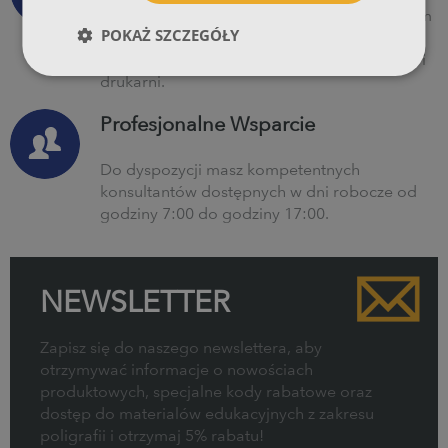
Oferujemy jedne z najniższych cen na polskim
POKAŻ SZCZEGÓŁY
rynku drukarni internetowych oraz
rozbudowany program rabatów dla agencji i
drukarni.
Profesjonalne Wsparcie
Do dyspozycji masz kompetentnych
konsultantów dostępnych w dni robocze od
godziny 7:00 do godziny 17:00.
NEWSLETTER
Zapisz się do naszego newslettera, aby
otrzymywać informacje o nowościach
produktowych, specjalne kody rabatowe oraz
dostęp do materiałów edukacyjnych z zakresu
poligrafii i otrzymaj 5% rabatu!