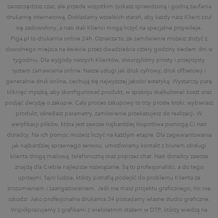
zaoszczędzisz czas, ale przede wszystkim zyskasz sprawdzoną i godną zaufania
drukarnię internetową. Dokładamy wszelkich starań, aby każdy nasz Klient czuł
się zadowolony, a nasi stali Klienci mogą liczyć na specjalne przywileje.
Piga.pl to drukarnia online 24h. Oznacza to, że zamówienie możesz złożyć z
dowolnego miejsca na świecie przez dwadzieścia cztery godziny siedem dni w
tygodniu. Dla wygody naszych Klientów, stworzyliśmy prosty i przejrzysty
system zamawiania online. Nasze usługi jak druk cyfrowy, druk offsetowy i
generalnie druk online, cechują się najwyższej jakości estetyką. Wystarczy parę
kliknięć myszką, aby skonfigurować produkt, w spokoju skalkulować koszt oraz
podjąć decyzję o zakupie. Cały proces zakupowy to trzy proste kroki: wybierasz
produkt, określasz parametry, zamówienie przekazujesz do realizacji. W
weryfikacji plików, która jest zawsze najbardziej kłopotliwa pomogą Ci nasi
doradcy. Na ich pomoc możesz liczyć na każdym etapie. Dla zagwarantowania
jak najbardziej sprawnego serwisu, umożliwiamy kontakt z biurem obsługi
klienta drogą mailową, telefoniczną oraz poprzez chat. Nasi doradcy zawsze
znajdą dla Ciebie najlepsze rozwiązanie. Są to profesjonaliści, a do tego
uprzejmi, fajni ludzie, którzy potrafią podejść do problemu Klienta ze
zrozumieniem i zaangażowaniem. Jeśli nie masz projektu graficznego, nic nie
szkodzi. Jako profesjonalna drukarnia 24 posiadamy własne studio graficzne.
Współpracujemy z grafikami z wieloletnim stażem w DTP, którzy wiedzą na