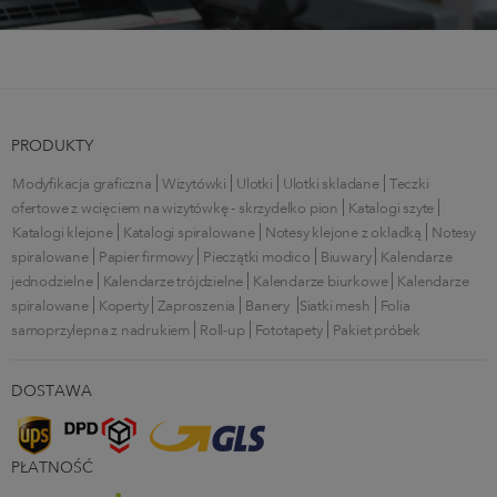
PRODUKTY
Modyfikacja graficzna
Wizytówki
Ulotki
Ulotki składane
Teczki
ofertowe z wcięciem na wizytówkę - skrzydełko pion
Katalogi szyte
Katalogi klejone
Katalogi spiralowane
Notesy klejone z okładką
Notesy
spiralowane
Papier firmowy
Pieczątki modico
Biuwary
Kalendarze
jednodzielne
Kalendarze trójdzielne
Kalendarze biurkowe
Kalendarze
spiralowane
Koperty
Zaproszenia
Banery
Siatki mesh
Folia
samoprzylepna z nadrukiem
Roll-up
Fototapety
Pakiet próbek
DOSTAWA
PŁATNOŚĆ