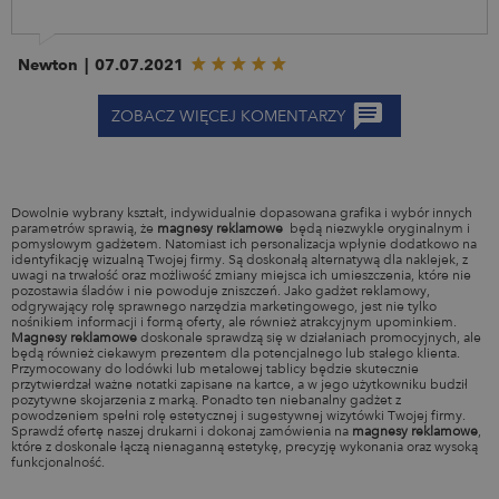
Newton
|
07.07.2021
ZOBACZ WIĘCEJ KOMENTARZY
Dowolnie wybrany kształt, indywidualnie dopasowana grafika i wybór innych
parametrów sprawią, że ​
magnesy reklamowe
​ będą niezwykle oryginalnym i
pomysłowym gadżetem. Natomiast ich personalizacja wpłynie dodatkowo na
identyfikację wizualną Twojej firmy. Są doskonałą alternatywą dla naklejek, z
uwagi na trwałość oraz możliwość zmiany miejsca ich umieszczenia, które nie
pozostawia śladów i nie powoduje zniszczeń. Jako gadżet reklamowy,
odgrywający rolę sprawnego narzędzia marketingowego, jest nie tylko
nośnikiem informacji i formą oferty, ale również atrakcyjnym upominkiem. ​
Magnesy reklamowe
​ doskonale sprawdzą się w działaniach promocyjnych, ale
będą również ciekawym prezentem dla potencjalnego lub stałego klienta.
Przymocowany do lodówki lub metalowej tablicy będzie skutecznie
przytwierdzał ważne notatki zapisane na kartce, a w jego użytkowniku budził
pozytywne skojarzenia z marką. Ponadto ten niebanalny gadżet z
powodzeniem spełni rolę estetycznej i sugestywnej wizytówki Twojej firmy.
Sprawdź ofertę naszej drukarni i dokonaj zamówienia na ​
magnesy reklamowe
,
które z doskonale łączą nienaganną estetykę, precyzję wykonania oraz wysoką
funkcjonalność.