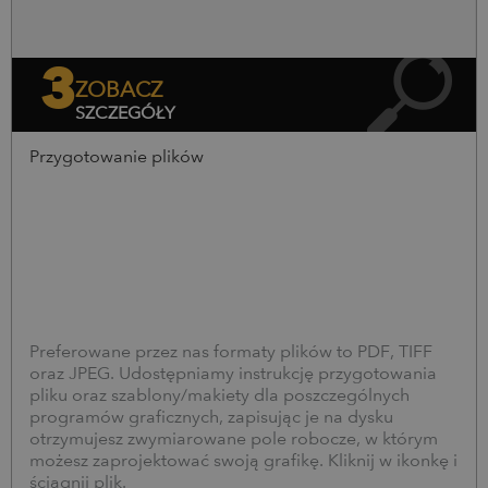
3
ZOBACZ
SZCZEGÓŁY
Przygotowanie plików
Preferowane przez nas formaty plików to PDF, TIFF
oraz JPEG. Udostępniamy instrukcję przygotowania
pliku oraz szablony/makiety dla poszczególnych
programów graficznych, zapisując je na dysku
otrzymujesz zwymiarowane pole robocze, w którym
możesz zaprojektować swoją grafikę. Kliknij w ikonkę i
ściągnij plik.