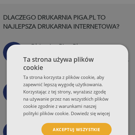
DLACZEGO DRUKARNIA PIGA.PL TO
NAJLEPSZA DRUKARNIA INTERNETOWA?
Obietnica Piga.Pl
Ta strona używa plików
Obietnica codziennej kalibracji koloru, 99,5%
cookie
dostaw na czas, pełnej ochrony online oraz
całkowitej satysfakcji.
Ta strona korzysta z plików cookie, aby
zapewnić lepszą wygodę użytkowania.
Wysyłka Za Darmo
Korzystając z tej strony, wyrażasz zgodę
na używanie przez nas wszystkich plików
Wszystkie produkty, niezależnie od nakładu
cookie zgodnie z warunkami naszej
wysyłamy bezpłatnie przy współpracy z
polityki plików cookie.
Dowiedz się więcej
firmami kurierskimi.
Dobra Cena
AKCEPTUJ WSZYSTKIE