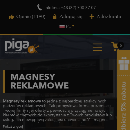
Infolinia:+48 (32) 700 37 07
Opinie (1190)
Zaloguj się
Załóż konto
PL
0
MAGNESY
REKLAMOWE
Magnesy reklamowe
​to jedne z najbardziej atrakcyjnych
gadżetów reklamowych. Tak pomysłowa forma prezentacji
Twojej firmy i jej oferty z pewnością przyciągnie nowych
klientów chętnych do skorzystania z Twoich produktów lub
usług. Ich niewątpliwą zaletą jest uniwersalność - magnes
możesz umieścić właściwie na każdej metalowej
Pokaż więcej
powierzchni. To również gwarancja solidnego wykonania i