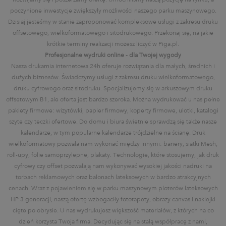
poczynione inwestycje zwiększyły możliwości naszego parku maszynowego.
Dzisiaj jesteśmy w stanie zaproponować kompleksowe usługi z zakresu druku
offsetowego, wielkoformatowego i sitodrukowego. Przekonaj się, na jakie
krótkie terminy realizacji możesz liczyć w Piga.pl.
Profesjonalne wydruki online - dla Twojej wygody
Nasza drukarnia internetowa 24h oferuje rozwiązania dla małych, średnich i
dużych biznesów. Świadczymy usługi z zakresu druku wielkoformatowego,
druku cyfrowego oraz sitodruku. Specjalizujemy się w arkuszowym druku
offsetowym B1, ale oferta jest bardzo szeroka. Można wydrukować u nas pełne
pakiety firmowe: wizytówki, papier firmowy, koperty firmowe, ulotki, katalogi
szyte czy teczki ofertowe. Do domu i biura świetnie sprawdzą się także nasze
kalendarze, w tym popularne kalendarze trójdzielne na ścianę. Druk
wielkoformatowy pozwala nam wykonać między innymi: banery, siatki Mesh,
roll-upy, folie samoprzylepne, plakaty. Technologie, które stosujemy, jak druk
cyfrowy czy offset pozwalają nam wykonywać wysokiej jakości nadruki na
torbach reklamowych oraz balonach lateksowych w bardzo atrakcyjnych
cenach. Wraz z pojawieniem się w parku maszynowym ploterów lateksowych
HP 3 generacji, naszą ofertę wzbogaciły fototapety, obrazy canvas i naklejki
cięte po obrysie. U nas wydrukujesz większość materiałów, z których na co
dzień korzysta Twoja firma. Decydując się na stałą współpracę z nami,