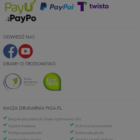
ODWIEDŹ NAS
DBAMY O ŚRODOWISKO
NASZA DRUKARNIA PIGA.PL
Bezpieczna płatność dzięki szyfrowaniu SSL
Szybka dostawa
Ochrona konsumenta
Polityka prywatności
Doskonała jakość
Wiarygodne opinie
Wysoka jakość obsługi