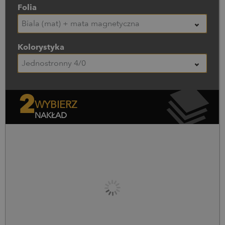
Folia
Biała (mat) + mata magnetyczna
Kolorystyka
Jednostronny 4/0
2
WYBIERZ
NAKŁAD
Nakład (szt.)
Cena netto
Cena brutto
0
szt.
0,00
zł
0,00
zł