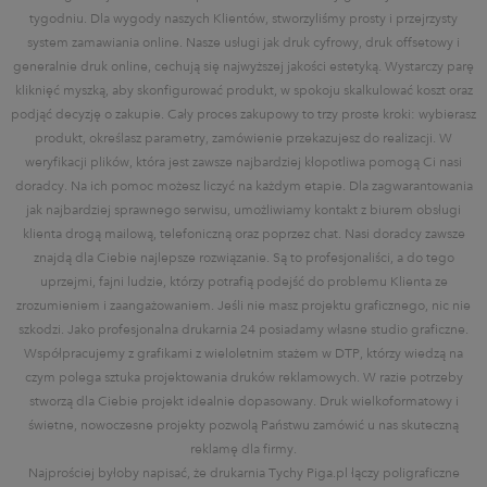
tygodniu. Dla wygody naszych Klientów, stworzyliśmy prosty i przejrzysty
system zamawiania online. Nasze usługi jak druk cyfrowy, druk offsetowy i
generalnie druk online, cechują się najwyższej jakości estetyką. Wystarczy parę
kliknięć myszką, aby skonfigurować produkt, w spokoju skalkulować koszt oraz
podjąć decyzję o zakupie. Cały proces zakupowy to trzy proste kroki: wybierasz
produkt, określasz parametry, zamówienie przekazujesz do realizacji. W
weryfikacji plików, która jest zawsze najbardziej kłopotliwa pomogą Ci nasi
doradcy. Na ich pomoc możesz liczyć na każdym etapie. Dla zagwarantowania
jak najbardziej sprawnego serwisu, umożliwiamy kontakt z biurem obsługi
klienta drogą mailową, telefoniczną oraz poprzez chat. Nasi doradcy zawsze
znajdą dla Ciebie najlepsze rozwiązanie. Są to profesjonaliści, a do tego
uprzejmi, fajni ludzie, którzy potrafią podejść do problemu Klienta ze
zrozumieniem i zaangażowaniem. Jeśli nie masz projektu graficznego, nic nie
szkodzi. Jako profesjonalna drukarnia 24 posiadamy własne studio graficzne.
Współpracujemy z grafikami z wieloletnim stażem w DTP, którzy wiedzą na
czym polega sztuka projektowania druków reklamowych. W razie potrzeby
stworzą dla Ciebie projekt idealnie dopasowany. Druk wielkoformatowy i
świetne, nowoczesne projekty pozwolą Państwu zamówić u nas skuteczną
reklamę dla firmy.
Najprościej byłoby napisać, że drukarnia Tychy Piga.pl łączy poligraficzne