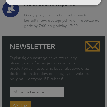
Profesjonalne Wsparcie
Do dyspozycji masz kompetentnych
konsultantów dostępnych w dni robocze od
godziny 7:00 do godziny 17:00.
NEWSLETTER
Zapisz się do naszego newslettera, aby
otrzymywać informacje o nowościach
produktowych, specjalne kody rabatowe oraz
dostęp do materiałów edukacyjnych z zakresu
poligrafii i otrzymaj 5% rabatu!
ZAPISZ