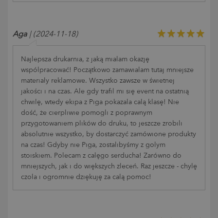
Aga
| (2024-11-18)
Najlepsza drukarnia, z jaką miałam okazję
współpracować! Początkowo zamawiałam tutaj mniejsze
materiały reklamowe. Wszystko zawsze w świetnej
jakości i na czas. Ale gdy trafił mi się event na ostatnią
chwilę, wtedy ekipa z Piga pokazała całą klasę! Nie
dość, że cierpliwie pomogli z poprawnym
przygotowaniem plików do druku, to jeszcze zrobili
absolutnie wszystko, by dostarczyć zamówione produkty
na czas! Gdyby nie Piga, zostalibyśmy z gołym
stoiskiem. Polecam z całęgo serducha! Zarówno do
mniejszych, jak i do większych zleceń. Raz jeszcze - chylę
czoła i ogromnie dziękuję za całą pomoc!