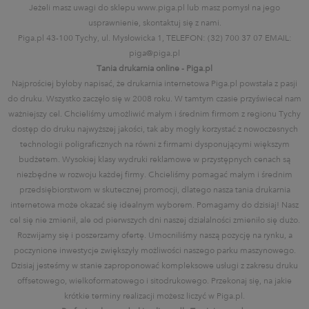
Jeżeli masz uwagi do sklepu www.piga.pl lub masz pomysł na jego
usprawnienie, skontaktuj się z nami.
Piga.pl 43-100 Tychy, ul. Mysłowicka 1, TELEFON: (32) 700 37 07 EMAIL:
piga@piga.pl
Tania drukarnia online - Piga.pl
Najprościej byłoby napisać, że drukarnia internetowa Piga.pl powstała z pasji
do druku. Wszystko zaczęło się w 2008 roku. W tamtym czasie przyświecał nam
ważniejszy cel. Chcieliśmy umożliwić małym i średnim firmom z regionu Tychy
dostęp do druku najwyższej jakości, tak aby mogły korzystać z nowoczesnych
technologii poligraficznych na równi z firmami dysponującymi większym
budżetem. Wysokiej klasy wydruki reklamowe w przystępnych cenach są
niezbędne w rozwoju każdej firmy. Chcieliśmy pomagać małym i średnim
przedsiębiorstwom w skutecznej promocji, dlatego nasza tania drukarnia
internetowa może okazać się idealnym wyborem. Pomagamy do dzisiaj! Nasz
cel się nie zmienił, ale od pierwszych dni naszej działalności zmieniło się dużo.
Rozwijamy się i poszerzamy ofertę. Umocniliśmy naszą pozycję na rynku, a
poczynione inwestycje zwiększyły możliwości naszego parku maszynowego.
Dzisiaj jesteśmy w stanie zaproponować kompleksowe usługi z zakresu druku
offsetowego, wielkoformatowego i sitodrukowego. Przekonaj się, na jakie
krótkie terminy realizacji możesz liczyć w Piga.pl.