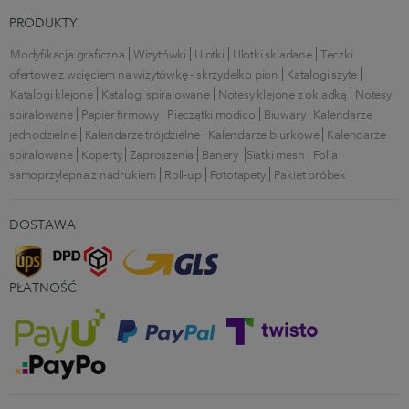
PRODUKTY
Modyfikacja graficzna
Wizytówki
Ulotki
Ulotki składane
Teczki
ofertowe z wcięciem na wizytówkę - skrzydełko pion
Katalogi szyte
Katalogi klejone
Katalogi spiralowane
Notesy klejone z okładką
Notesy
spiralowane
Papier firmowy
Pieczątki modico
Biuwary
Kalendarze
jednodzielne
Kalendarze trójdzielne
Kalendarze biurkowe
Kalendarze
spiralowane
Koperty
Zaproszenia
Banery
Siatki mesh
Folia
samoprzylepna z nadrukiem
Roll-up
Fototapety
Pakiet próbek
DOSTAWA
PŁATNOŚĆ