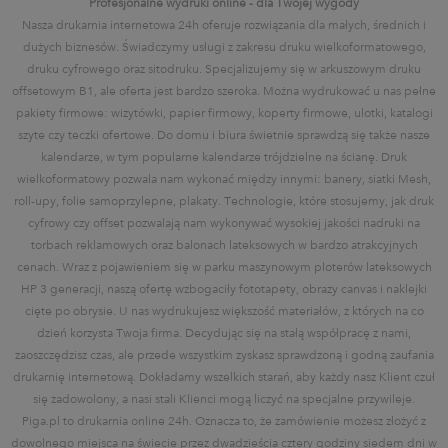
Profesjonalne wydruki online - dla Twojej wygody
Nasza drukarnia internetowa 24h oferuje rozwiązania dla małych, średnich i
dużych biznesów. Świadczymy usługi z zakresu druku wielkoformatowego,
druku cyfrowego oraz sitodruku. Specjalizujemy się w arkuszowym druku
offsetowym B1, ale oferta jest bardzo szeroka. Można wydrukować u nas pełne
pakiety firmowe: wizytówki, papier firmowy, koperty firmowe, ulotki, katalogi
szyte czy teczki ofertowe. Do domu i biura świetnie sprawdzą się także nasze
kalendarze, w tym popularne kalendarze trójdzielne na ścianę. Druk
wielkoformatowy pozwala nam wykonać między innymi: banery, siatki Mesh,
roll-upy, folie samoprzylepne, plakaty. Technologie, które stosujemy, jak druk
cyfrowy czy offset pozwalają nam wykonywać wysokiej jakości nadruki na
torbach reklamowych oraz balonach lateksowych w bardzo atrakcyjnych
cenach. Wraz z pojawieniem się w parku maszynowym ploterów lateksowych
HP 3 generacji, naszą ofertę wzbogaciły fototapety, obrazy canvas i naklejki
cięte po obrysie. U nas wydrukujesz większość materiałów, z których na co
dzień korzysta Twoja firma. Decydując się na stałą współpracę z nami,
zaoszczędzisz czas, ale przede wszystkim zyskasz sprawdzoną i godną zaufania
drukarnię internetową. Dokładamy wszelkich starań, aby każdy nasz Klient czuł
się zadowolony, a nasi stali Klienci mogą liczyć na specjalne przywileje.
Piga.pl to drukarnia online 24h. Oznacza to, że zamówienie możesz złożyć z
dowolnego miejsca na świecie przez dwadzieścia cztery godziny siedem dni w