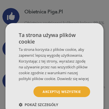
Obietnica Piga.Pl
Obietnica codziennej kalibracji koloru, 99,5%
dostaw na czas, pełnej ochrony online oraz
całkowitej satysfakcji.
Ta strona używa plików
cookie
Wysyłka Za Darmo
Ta strona korzysta z plików cookie, aby
Wszystkie produkty, niezależnie od nakładu
zapewnić lepszą wygodę użytkowania.
wysyłamy bezpłatnie przy współpracy z
Korzystając z tej strony, wyrażasz zgodę
firmami kurierskimi.
na używanie przez nas wszystkich plików
cookie zgodnie z warunkami naszej
Dobra Cena
polityki plików cookie.
Dowiedz się więcej
Oferujemy jedne z najniższych cen na polskim
AKCEPTUJ WSZYSTKIE
rynku drukarni internetowych oraz
rozbudowany program rabatów dla agencji i
drukarni.
POKAŻ SZCZEGÓŁY