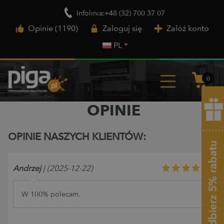
Infolinia:+48 (32) 700 37 07
Opinie (1190)
Zaloguj się
Załóż konto
PL
0
OPINIE
OPINIE NASZYCH KLIENTÓW:
Andrzej
| (2025-12-22)
W 100% polecam.