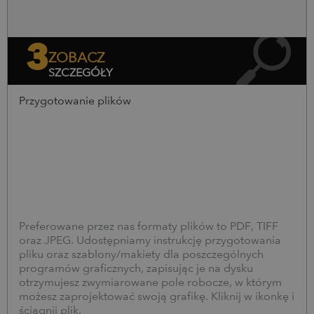
3
ZOBACZ
SZCZEGÓŁY
Przygotowanie plików
Preferowane przez nas formaty plików to PDF, TIFF
oraz JPEG. Udostępniamy instrukcję przygotowania
pliku oraz szablony/makiety dla poszczególnych
programów graficznych, zapisując je na dysku
otrzymujesz zwymiarowane pole robocze, w którym
możesz zaprojektować swoją grafikę. Kliknij w ikonkę i
ściągnij plik.