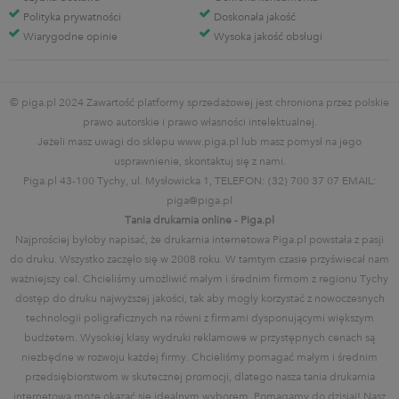
Polityka prywatności
Doskonała jakość
Wiarygodne opinie
Wysoka jakość obsługi
© piga.pl 2024 Zawartość platformy sprzedażowej jest chroniona przez polskie
prawo autorskie i prawo własności intelektualnej.
Jeżeli masz uwagi do sklepu www.piga.pl lub masz pomysł na jego
usprawnienie, skontaktuj się z nami.
Piga.pl 43-100 Tychy, ul. Mysłowicka 1, TELEFON: (32) 700 37 07 EMAIL:
piga@piga.pl
Tania drukarnia online - Piga.pl
Najprościej byłoby napisać, że drukarnia internetowa Piga.pl powstała z pasji
do druku. Wszystko zaczęło się w 2008 roku. W tamtym czasie przyświecał nam
ważniejszy cel. Chcieliśmy umożliwić małym i średnim firmom z regionu Tychy
dostęp do druku najwyższej jakości, tak aby mogły korzystać z nowoczesnych
technologii poligraficznych na równi z firmami dysponującymi większym
budżetem. Wysokiej klasy wydruki reklamowe w przystępnych cenach są
niezbędne w rozwoju każdej firmy. Chcieliśmy pomagać małym i średnim
przedsiębiorstwom w skutecznej promocji, dlatego nasza tania drukarnia
internetowa może okazać się idealnym wyborem. Pomagamy do dzisiaj! Nasz