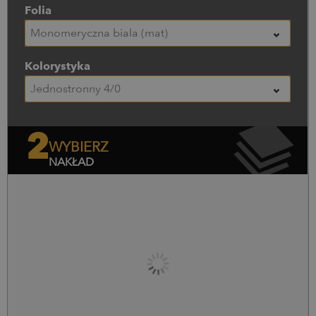
Folia
Monomeryczna biała (mat)
Kolorystyka
Jednostronny 4/0
2
WYBIERZ
NAKŁAD
Nakład (szt.)
Cena netto
Cena brutto
0
szt.
0,00
zł
0,00
zł