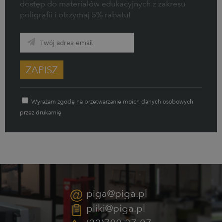
dostęp do materiałów edukacyjnych z zakresu
poligrafii i otrzymaj 5% rabatu!
ZAPISZ
Wyrażam zgodę na przetwarzanie moich danych osobowych
przez drukarnię
piga@piga.pl
pliki@piga.pl