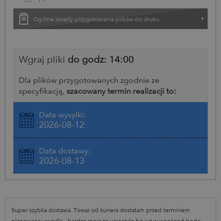
Ogólne zasady przygotowania plików do druku
Wgraj pliki
do godz: 14:00
Dla plików przygotowanych zgodnie ze
specyfikacją,
szacowany termin realizacji to:
Data wysyłki:
2026-08-12
Data dostawy:
2026-08-13
Super szybka dostawa. Towar od kuriera dostałam przed terminem
planowanej wysyłki - bardzo mnie to ucieszyło bo już w weekend będę