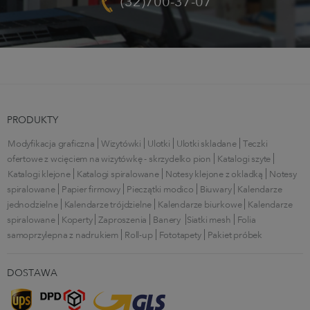
(32)700-37-07
PRODUKTY
Modyfikacja graficzna
Wizytówki
Ulotki
Ulotki składane
Teczki
ofertowe z wcięciem na wizytówkę - skrzydełko pion
Katalogi szyte
Katalogi klejone
Katalogi spiralowane
Notesy klejone z okładką
Notesy
spiralowane
Papier firmowy
Pieczątki modico
Biuwary
Kalendarze
jednodzielne
Kalendarze trójdzielne
Kalendarze biurkowe
Kalendarze
spiralowane
Koperty
Zaproszenia
Banery
Siatki mesh
Folia
samoprzylepna z nadrukiem
Roll-up
Fototapety
Pakiet próbek
DOSTAWA