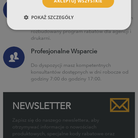
AKCEPTUJ WSZYSTKIE
Dobra Cena
POKAŻ SZCZEGÓŁY
Oferujemy jedne z najniższych cen na polskim
rynku drukarni internetowych oraz
rozbudowany program rabatów dla agencji i
drukarni.
Profesjonalne Wsparcie
Do dyspozycji masz kompetentnych
konsultantów dostępnych w dni robocze od
godziny 7:00 do godziny 17:00.
NEWSLETTER
Zapisz się do naszego newslettera, aby
otrzymywać informacje o nowościach
produktowych, specjalne kody rabatowe oraz