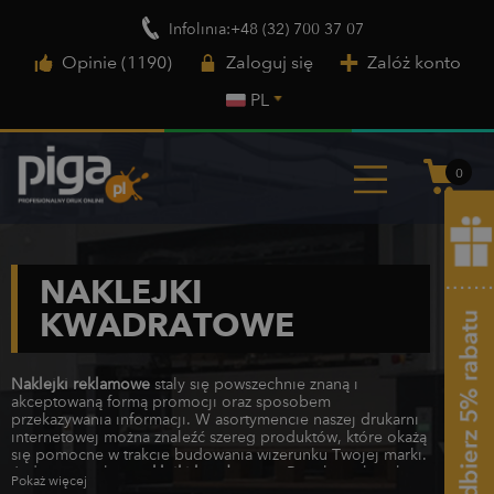
Infolinia:+48 (32) 700 37 07
Opinie (1190)
Zaloguj się
Załóż konto
PL
0
NAKLEJKI
KWADRATOWE
Naklejki reklamowe
stały się powszechnie znaną i
akceptowaną formą promocji oraz sposobem
przekazywania informacji. W asortymencie naszej drukarni
internetowej można znaleźć szereg produktów, które okażą
się pomocne w trakcie budowania wizerunku Twojej marki.
Jednym z nich są
naklejki kwadratowe
.​ Regularne kształty
Pokaż więcej
to odzwierciedlenie stabilizacji i silnej pozycji na rynku.