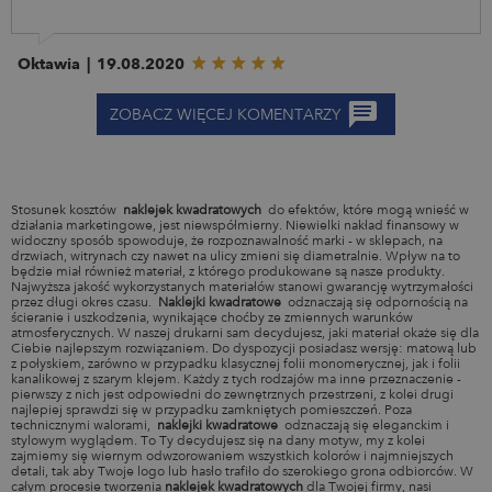
Oktawia
|
19.08.2020
ZOBACZ WIĘCEJ KOMENTARZY
Stosunek kosztów ​
naklejek kwadratowych
​ do efektów, które mogą wnieść w
działania marketingowe, jest niewspółmierny. Niewielki nakład finansowy w
widoczny sposób spowoduje, że rozpoznawalność marki - w sklepach, na
drzwiach, witrynach czy nawet na ulicy zmieni się diametralnie. Wpływ na to
będzie miał również materiał, z którego produkowane są nasze produkty.
Najwyższa jakość wykorzystanych materiałów stanowi gwarancję wytrzymałości
przez długi okres czasu. ​
Naklejki kwadratowe
​ odznaczają się odpornością na
ścieranie i uszkodzenia, wynikające choćby ze zmiennych warunków
atmosferycznych. W naszej drukarni sam decydujesz, jaki materiał okaże się dla
Ciebie najlepszym rozwiązaniem. Do dyspozycji posiadasz wersję: matową lub
z połyskiem, zarówno w przypadku klasycznej folii monomerycznej, jak i folii
kanalikowej z szarym klejem. Każdy z tych rodzajów ma inne przeznaczenie -
pierwszy z nich jest odpowiedni do zewnętrznych przestrzeni, z kolei drugi
najlepiej sprawdzi się w przypadku zamkniętych pomieszczeń. Poza
technicznymi walorami, ​
naklejki kwadratowe
​ odznaczają się eleganckim i
stylowym wyglądem. To Ty decydujesz się na dany motyw, my z kolei
zajmiemy się wiernym odwzorowaniem wszystkich kolorów i najmniejszych
detali, tak aby Twoje logo lub hasło trafiło do szerokiego grona odbiorców. W
całym procesie tworzenia
naklejek kwadratowych
dla Twojej firmy, nasi