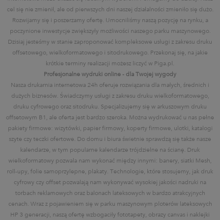
cel się nie zmienił, ale od pierwszych dni naszej działalności zmieniło się dużo.
Rozwijamy się i poszerzamy ofertę. Umocniliśmy naszą pozycję na rynku, a
poczynione inwestycje zwiększyły możliwości naszego parku maszynowego.
Dzisiaj jesteśmy w stanie zaproponować kompleksowe usługi z zakresu druku
offsetowego, wielkoformatowego i sitodrukowego. Przekonaj się, na jakie
krótkie terminy realizacji możesz liczyć w Piga.pl.
Profesjonalne wydruki online - dla Twojej wygody
Nasza drukarnia internetowa 24h oferuje rozwiązania dla małych, średnich i
dużych biznesów. Świadczymy usługi z zakresu druku wielkoformatowego,
druku cyfrowego oraz sitodruku. Specjalizujemy się w arkuszowym druku
offsetowym B1, ale oferta jest bardzo szeroka. Można wydrukować u nas pełne
pakiety firmowe: wizytówki, papier firmowy, koperty firmowe, ulotki, katalogi
szyte czy teczki ofertowe. Do domu i biura świetnie sprawdzą się także nasze
kalendarze, w tym popularne kalendarze trójdzielne na ścianę. Druk
wielkoformatowy pozwala nam wykonać między innymi: banery, siatki Mesh,
roll-upy, folie samoprzylepne, plakaty. Technologie, które stosujemy, jak druk
cyfrowy czy offset pozwalają nam wykonywać wysokiej jakości nadruki na
torbach reklamowych oraz balonach lateksowych w bardzo atrakcyjnych
cenach. Wraz z pojawieniem się w parku maszynowym ploterów lateksowych
HP 3 generacji, naszą ofertę wzbogaciły fototapety, obrazy canvas i naklejki