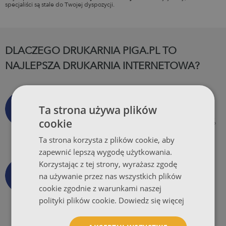
specjaliści są stale do Twojej dyspozycji.
DLACZEGO DRUKARNIA PIGA.PL TO
NAJLEPSZA DRUKARNIA INTERNETOWA?
Obietnica Piga.Pl
Ta strona używa plików
cookie
Obietnica codziennej kalibracji koloru, 99,5%
dostaw na czas, pełnej ochrony online oraz
Ta strona korzysta z plików cookie, aby
całkowitej satysfakcji.
zapewnić lepszą wygodę użytkowania.
Korzystając z tej strony, wyrażasz zgodę
Wysyłka Za Darmo
na używanie przez nas wszystkich plików
cookie zgodnie z warunkami naszej
Wszystkie produkty, niezależnie od nakładu
wysyłamy bezpłatnie przy współpracy z
polityki plików cookie.
Dowiedz się więcej
firmami kurierskimi.