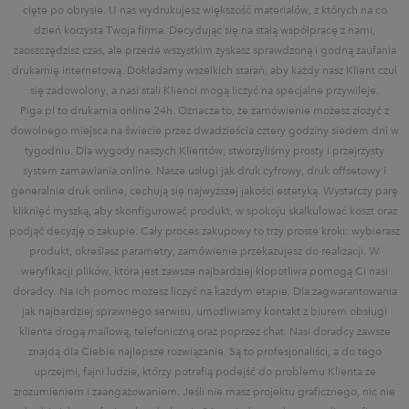
cięte po obrysie. U nas wydrukujesz większość materiałów, z których na co
dzień korzysta Twoja firma. Decydując się na stałą współpracę z nami,
zaoszczędzisz czas, ale przede wszystkim zyskasz sprawdzoną i godną zaufania
drukarnię internetową. Dokładamy wszelkich starań, aby każdy nasz Klient czuł
się zadowolony, a nasi stali Klienci mogą liczyć na specjalne przywileje.
Piga.pl to drukarnia online 24h. Oznacza to, że zamówienie możesz złożyć z
dowolnego miejsca na świecie przez dwadzieścia cztery godziny siedem dni w
tygodniu. Dla wygody naszych Klientów, stworzyliśmy prosty i przejrzysty
system zamawiania online. Nasze usługi jak druk cyfrowy, druk offsetowy i
generalnie druk online, cechują się najwyższej jakości estetyką. Wystarczy parę
kliknięć myszką, aby skonfigurować produkt, w spokoju skalkulować koszt oraz
podjąć decyzję o zakupie. Cały proces zakupowy to trzy proste kroki: wybierasz
produkt, określasz parametry, zamówienie przekazujesz do realizacji. W
weryfikacji plików, która jest zawsze najbardziej kłopotliwa pomogą Ci nasi
doradcy. Na ich pomoc możesz liczyć na każdym etapie. Dla zagwarantowania
jak najbardziej sprawnego serwisu, umożliwiamy kontakt z biurem obsługi
klienta drogą mailową, telefoniczną oraz poprzez chat. Nasi doradcy zawsze
znajdą dla Ciebie najlepsze rozwiązanie. Są to profesjonaliści, a do tego
uprzejmi, fajni ludzie, którzy potrafią podejść do problemu Klienta ze
zrozumieniem i zaangażowaniem. Jeśli nie masz projektu graficznego, nic nie