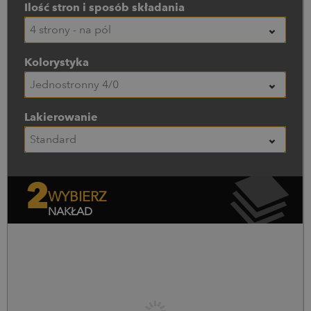
Ilość stron i sposób składania
4 strony - na pół
Kolorystyka
Jednostronny 4/0
Lakierowanie
Standard
2
WYBIERZ
NAKŁAD
Nakład (szt.)
Cena netto
Cena brutto
0
szt.
0,00
zł
0,00
zł