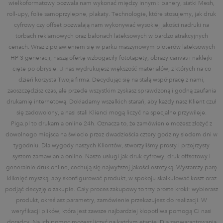
wielkoformatowy pozwala nam wykonać między innymi: banery, siatki Mesh,
roll-upy, folie samoprzylepne, plakaty. Technologie, które stosujemy, jak druk
cyfrowy czy offset pozwalają nam wykonywać wysokiej jakości nadruki na
torbach reklamowych oraz balonach lateksowych w bardzo atrakcyjnych
cenach. Wraz z pojawieniem się w parku maszynowym ploterów lateksowych
HP 3 generacji, naszą ofertę wzbogaciły fototapety, obrazy canvas i naklejki
cięte po obrysie. U nas wydrukujesz większość materiałów, z których na co
dzień korzysta Twoja firma. Decydując się na stałą współpracę z nami,
zaoszczędzisz czas, ale przede wszystkim zyskasz sprawdzoną i godną zaufania
drukarnię internetową. Dokładamy wszelkich starań, aby każdy nasz Klient czuł
się zadowolony, a nasi stali Klienci mogą liczyć na specjalne przywileje.
Piga.pl to drukarnia online 24h. Oznacza to, że zamówienie możesz złożyć z
dowolnego miejsca na świecie przez dwadzieścia cztery godziny siedem dni w
tygodniu. Dla wygody naszych Klientów, stworzyliśmy prosty i przejrzysty
system zamawiania online. Nasze usługi jak druk cyfrowy, druk offsetowy i
generalnie druk online, cechują się najwyższej jakości estetyką. Wystarczy parę
kliknięć myszką, aby skonfigurować produkt, w spokoju skalkulować koszt oraz
podjąć decyzję o zakupie. Cały proces zakupowy to trzy proste kroki: wybierasz
produkt, określasz parametry, zamówienie przekazujesz do realizacji. W
weryfikacji plików, która jest zawsze najbardziej kłopotliwa pomogą Ci nasi
doradcy. Na ich pomoc możesz liczyć na każdym etapie. Dla zagwarantowania