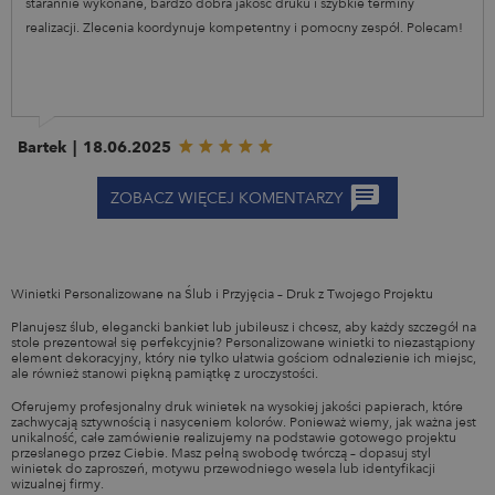
starannie wykonane, bardzo dobra jakość druku i szybkie terminy
realizacji. Zlecenia koordynuje kompetentny i pomocny zespół. Polecam!
Bartek
|
18.06.2025
ZOBACZ WIĘCEJ KOMENTARZY
Winietki Personalizowane na Ślub i Przyjęcia – Druk z Twojego Projektu
Planujesz ślub, elegancki bankiet lub jubileusz i chcesz, aby każdy szczegół na
stole prezentował się perfekcyjnie? Personalizowane winietki to niezastąpiony
element dekoracyjny, który nie tylko ułatwia gościom odnalezienie ich miejsc,
ale również stanowi piękną pamiątkę z uroczystości.
Oferujemy profesjonalny druk winietek na wysokiej jakości papierach, które
zachwycają sztywnością i nasyceniem kolorów. Ponieważ wiemy, jak ważna jest
unikalność, całe zamówienie realizujemy na podstawie gotowego projektu
przesłanego przez Ciebie. Masz pełną swobodę twórczą – dopasuj styl
winietek do zaproszeń, motywu przewodniego wesela lub identyfikacji
wizualnej firmy.