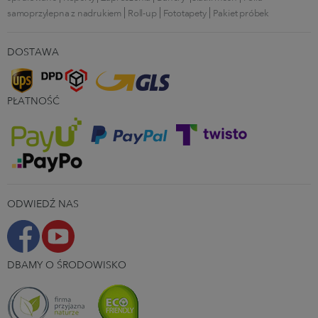
samoprzylepna z nadrukiem
Roll-up
Fototapety
Pakiet próbek
DOSTAWA
PŁATNOŚĆ
ODWIEDŹ NAS
DBAMY O ŚRODOWISKO