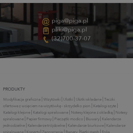
piga@piga.pl
pliki@piga.pl
(32)700-37-07
PRODUKTY
Modyfikacja graficzna
Wizytówki
Ulotki
Ulotki składane
Teczki
ofertowe z wcięciem na wizytówkę - skrzydełko pion
Katalogi szyte
Katalogi klejone
Katalogi spiralowane
Notesy klejone z okładką
Notesy
spiralowane
Papier firmowy
Pieczątki modico
Biuwary
Kalendarze
jednodzielne
Kalendarze trójdzielne
Kalendarze biurkowe
Kalendarze
spiralowane
Koperty
Zaproszenia
Banery
Siatki mesh
Folia