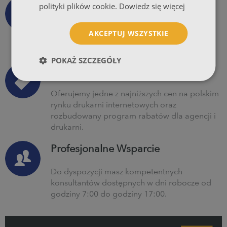
Wysyłka Za Darmo
polityki plików cookie.
Dowiedz się więcej
Wszystkie produkty, niezależnie od nakładu
AKCEPTUJ WSZYSTKIE
wysyłamy bezpłatnie przy współpracy z
firmami kurierskimi.
POKAŻ SZCZEGÓŁY
Dobra Cena
Oferujemy jedne z najniższych cen na polskim
rynku drukarni internetowych oraz
rozbudowany program rabatów dla agencji i
drukarni.
Profesjonalne Wsparcie
Do dyspozycji masz kompetentnych
konsultantów dostępnych w dni robocze od
godziny 7:00 do godziny 17:00.