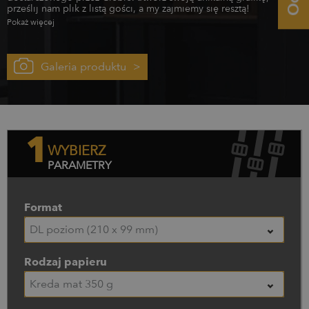
prześlij nam plik z listą gości, a my zajmiemy się resztą!
Pokaż więcej
Galeria produktu
1
WYBIERZ
PARAMETRY
Format
DL poziom (210 x 99 mm)
Rodzaj papieru
Kreda mat 350 g