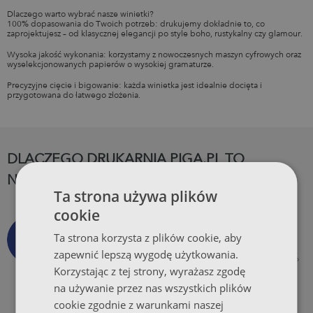
Dlaczego warto wybrać nasze winietki?
100% dopasowania do Twoich potrzeb: drukujemy dokładnie to, co
zaprojektujesz – od klasycznej elegancji po style boho, rustykalny czy glamour.
Wysoka jakość wykonania: korzystamy z nowoczesnych maszyn cyfrowych oraz
wyselekcjonowanych papierów o wysokiej gramaturze.
Precyzyjne cięcie i bigowanie: każda winietka jest idealnie docięta i
przygotowana do łatwego złożenia.
DLACZEGO DRUKARNIA PIGA.PL TO
NAJLEPSZA DRUKARNIA INTERNETOWA?
Ta strona używa plików
cookie
Obietnica Piga.Pl
Ta strona korzysta z plików cookie, aby
zapewnić lepszą wygodę użytkowania.
Obietnica codziennej kalibracji koloru, 99,5%
Korzystając z tej strony, wyrażasz zgodę
dostaw na czas, pełnej ochrony online oraz
na używanie przez nas wszystkich plików
całkowitej satysfakcji.
cookie zgodnie z warunkami naszej