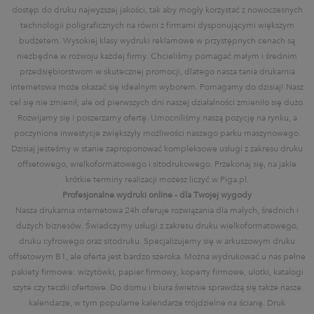
dostęp do druku najwyższej jakości, tak aby mogły korzystać z nowoczesnych
technologii poligraficznych na równi z firmami dysponującymi większym
budżetem. Wysokiej klasy wydruki reklamowe w przystępnych cenach są
niezbędne w rozwoju każdej firmy. Chcieliśmy pomagać małym i średnim
przedsiębiorstwom w skutecznej promocji, dlatego nasza tania drukarnia
internetowa może okazać się idealnym wyborem. Pomagamy do dzisiaj! Nasz
cel się nie zmienił, ale od pierwszych dni naszej działalności zmieniło się dużo.
Rozwijamy się i poszerzamy ofertę. Umocniliśmy naszą pozycję na rynku, a
poczynione inwestycje zwiększyły możliwości naszego parku maszynowego.
Dzisiaj jesteśmy w stanie zaproponować kompleksowe usługi z zakresu druku
offsetowego, wielkoformatowego i sitodrukowego. Przekonaj się, na jakie
krótkie terminy realizacji możesz liczyć w Piga.pl.
Profesjonalne wydruki online - dla Twojej wygody
Nasza drukarnia internetowa 24h oferuje rozwiązania dla małych, średnich i
dużych biznesów. Świadczymy usługi z zakresu druku wielkoformatowego,
druku cyfrowego oraz sitodruku. Specjalizujemy się w arkuszowym druku
offsetowym B1, ale oferta jest bardzo szeroka. Można wydrukować u nas pełne
pakiety firmowe: wizytówki, papier firmowy, koperty firmowe, ulotki, katalogi
szyte czy teczki ofertowe. Do domu i biura świetnie sprawdzą się także nasze
kalendarze, w tym popularne kalendarze trójdzielne na ścianę. Druk