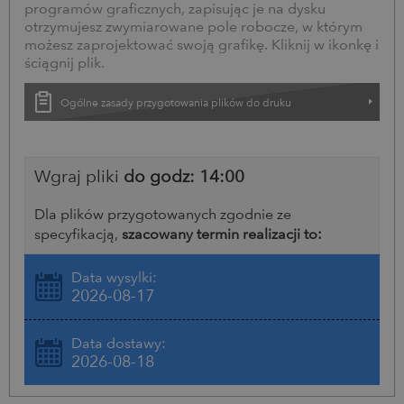
programów graficznych, zapisując je na dysku
otrzymujesz zwymiarowane pole robocze, w którym
możesz zaprojektować swoją grafikę. Kliknij w ikonkę i
ściągnij plik.
Ogólne zasady przygotowania plików do druku
Wgraj pliki
do godz: 14:00
Dla plików przygotowanych zgodnie ze
specyfikacją,
szacowany termin realizacji to:
Data wysyłki:
2026-08-17
Data dostawy:
2026-08-18