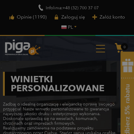
Infolinia:+48 (32) 700 37 07
Opinie (1190)
Zaloguj się
Załóż konto
PL
0
WINIETKI
PERSONALIZOWANE
Zadbaj o idealną organizację i elegancką oprawę swojego
przyjęcia! Nasze winietki personalizowane to gwarancja
najwyższej jakości druku i estetycznego wykonania.
Doskonale sprawdzą się na weselach, komuniach,
chrzcinach oraz imprezach firmowych.
Realizujemy zamówienia na podstawie projektu
dostarczonego przez Ciebie. Stwórz swoją unikalną grafikę,