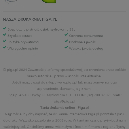
NASZA DRUKARNIA PIGA.PL
Bezpieczna płatność dzięki szyfrowaniu SSL
Szybka dostawa
Ochrona konsumenta
Polityka prywatności
Doskonała jakość
Wiarygodne opinie
Wysoka jakość obsługi
© piga.pl 2024 Zawartość platformy sprzedażowej jest chroniona przez polskie
prawo autorskie i prawo własności intelektualnej.
Jeżeli masz uwagi do sklepu www.piga.pl lub masz pomysł na jego
usprawnienie, skontaktuj się z nami.
Piga.pl 43-100 Tychy, ul. Mysłowicka 1, TELEFON: (32) 700 37 07 EMAIL:
piga@piga.pl
Tania drukarnia online - Piga.pl
Najprościej byłoby napisać, że drukarnia internetowa Piga.pl powstała z pasji
do druku. Wszystko zaczęło się w 2008 roku. W tamtym czasie przyświecał nam
ważniejszy cel. Chcieliśmy umożliwić małym i średnim firmom z regionu Tychy