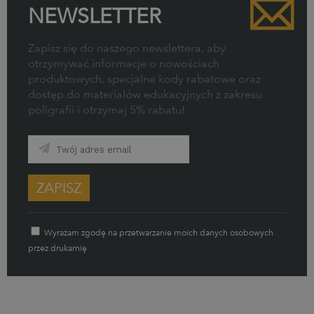
NEWSLETTER
Zapisz się do naszego newslettera, aby
otrzymywać informacje o nowościach
produktowych, specjalne kody rabatowe oraz
dostęp do materiałów edukacyjnych z zakresu
poligrafii i otrzymaj 5% rabatu!
ZAPISZ
Wyrażam zgodę na przetwarzanie moich danych osobowych
przez drukarnię