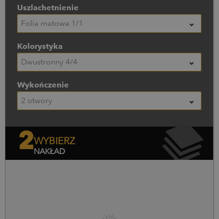
Uszlachetnienie
Folia matowa 1/1
Kolorystyka
Dwustronny 4/4
Wykończenie
2 otwory
2
WYBIERZ
NAKŁAD
Nakład (szt.)
Cena netto
Cena brutto
0
szt.
0,00
zł
0,00
zł