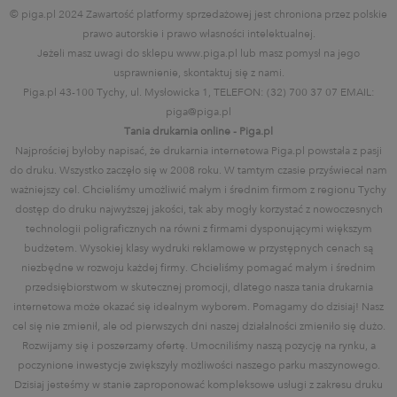
© piga.pl 2024 Zawartość platformy sprzedażowej jest chroniona przez polskie
prawo autorskie i prawo własności intelektualnej.
Jeżeli masz uwagi do sklepu www.piga.pl lub masz pomysł na jego
usprawnienie, skontaktuj się z nami.
Piga.pl 43-100 Tychy, ul. Mysłowicka 1, TELEFON: (32) 700 37 07 EMAIL:
piga@piga.pl
Tania drukarnia online - Piga.pl
Najprościej byłoby napisać, że drukarnia internetowa Piga.pl powstała z pasji
do druku. Wszystko zaczęło się w 2008 roku. W tamtym czasie przyświecał nam
ważniejszy cel. Chcieliśmy umożliwić małym i średnim firmom z regionu Tychy
dostęp do druku najwyższej jakości, tak aby mogły korzystać z nowoczesnych
technologii poligraficznych na równi z firmami dysponującymi większym
budżetem. Wysokiej klasy wydruki reklamowe w przystępnych cenach są
niezbędne w rozwoju każdej firmy. Chcieliśmy pomagać małym i średnim
przedsiębiorstwom w skutecznej promocji, dlatego nasza tania drukarnia
internetowa może okazać się idealnym wyborem. Pomagamy do dzisiaj! Nasz
cel się nie zmienił, ale od pierwszych dni naszej działalności zmieniło się dużo.
Rozwijamy się i poszerzamy ofertę. Umocniliśmy naszą pozycję na rynku, a
poczynione inwestycje zwiększyły możliwości naszego parku maszynowego.
Dzisiaj jesteśmy w stanie zaproponować kompleksowe usługi z zakresu druku