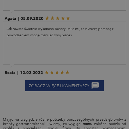
Agata
|
05.09.2020
Jak zawsze świetnie wykonane banery. Miło mi, że z Waszą pomocą z
powodzeniem mogę rozwijać swój biznes.
Beata
|
12.02.2022
ZOBACZ WIĘCEJ KOMENTARZY
Mając na względzie różne potrzeby poszczególnych przedsiębiorstw z
branży gastronomicznej - wiemy, że wygląd
menu
zależeć będzie od
profilu i specjalizacji Twojej firmy. By sprostać wymaganiom,