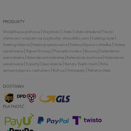
PRODUKTY
Modyfikacja graficzna
Wizytówki
Ulotki
Ulotki składane
Teczki
ofertowe z wcięciem na wizytówkę - skrzydełko pion
Katalogi szyte
Katalogi klejone
Katalogi spiralowane
Notesy klejone z okładką
Notesy
spiralowane
Papier firmowy
Pieczątki modico
Biuwary
Kalendarze
jednodzielne
Kalendarze trójdzielne
Kalendarze biurkowe
Kalendarze
spiralowane
Koperty
Zaproszenia
Banery
Siatki mesh
Folia
samoprzylepna z nadrukiem
Roll-up
Fototapety
Pakiet próbek
DOSTAWA
PŁATNOŚĆ