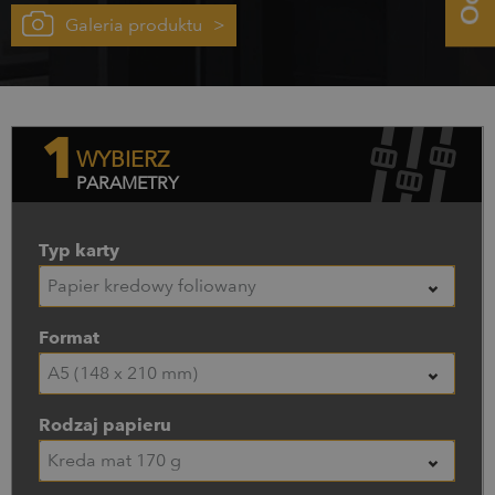
którego estetyka wykonania ma niebagatelne znaczenie we
Galeria produktu
współtworzeniu jej renomy i prestiżu. Ważne, by menu
było czytelne dla klienta i ułatwiało szybką identyfikację
marki! W naszej ofercie do zaproponowania mamy trzy
rodzaje menu – wszystko po to, aby jak najlepiej
odpowiedzieć na potrzeby Twoje i Twojego
przedsiębiorstwa.
1
WYBIERZ
PARAMETRY
Typ karty
Papier kredowy foliowany
Format
A5 (148 x 210 mm)
Rodzaj papieru
Kreda mat 170 g