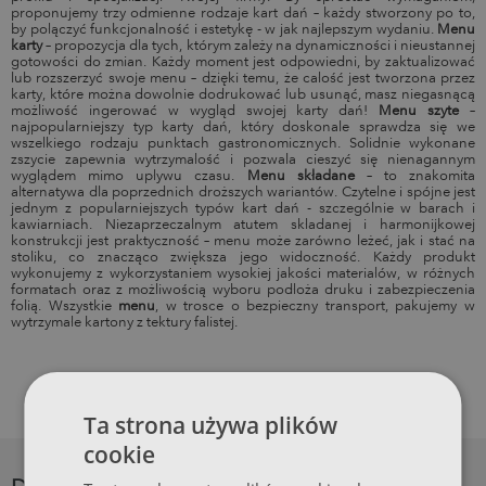
proponujemy trzy odmienne rodzaje kart dań – każdy stworzony po to,
by połączyć funkcjonalność i estetykę - w jak najlepszym wydaniu.
Menu
karty
– propozycja dla tych, którym zależy na dynamiczności i nieustannej
gotowości do zmian. Każdy moment jest odpowiedni, by zaktualizować
lub rozszerzyć swoje menu – dzięki temu, że całość jest tworzona przez
karty, które można dowolnie dodrukować lub usunąć, masz niegasnącą
możliwość ingerować w wygląd swojej karty dań!
Menu szyte
–
najpopularniejszy typ karty dań, który doskonale sprawdza się we
wszelkiego rodzaju punktach gastronomicznych. Solidnie wykonane
zszycie zapewnia wytrzymałość i pozwala cieszyć się nienagannym
wyglądem mimo upływu czasu.
Menu składane
– to znakomita
alternatywa dla poprzednich droższych wariantów. Czytelne i spójne jest
jednym z popularniejszych typów kart dań - szczególnie w barach i
kawiarniach. Niezaprzeczalnym atutem składanej i harmonijkowej
konstrukcji jest praktyczność – menu może zarówno leżeć, jak i stać na
stoliku, co znacząco zwiększa jego widoczność.
Każdy produkt
wykonujemy z wykorzystaniem wysokiej jakości materiałów, w różnych
formatach oraz z możliwością wyboru podłoża druku i zabezpieczenia
folią. Wszystkie
menu
, w trosce o bezpieczny transport, pakujemy w
wytrzymałe kartony z tektury falistej.
Ta strona używa plików
cookie