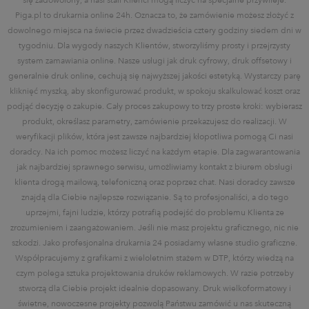
Piga.pl to drukarnia online 24h. Oznacza to, że zamówienie możesz złożyć z
dowolnego miejsca na świecie przez dwadzieścia cztery godziny siedem dni w
tygodniu. Dla wygody naszych Klientów, stworzyliśmy prosty i przejrzysty
system zamawiania online. Nasze usługi jak druk cyfrowy, druk offsetowy i
generalnie druk online, cechują się najwyższej jakości estetyką. Wystarczy parę
kliknięć myszką, aby skonfigurować produkt, w spokoju skalkulować koszt oraz
podjąć decyzję o zakupie. Cały proces zakupowy to trzy proste kroki: wybierasz
produkt, określasz parametry, zamówienie przekazujesz do realizacji. W
weryfikacji plików, która jest zawsze najbardziej kłopotliwa pomogą Ci nasi
doradcy. Na ich pomoc możesz liczyć na każdym etapie. Dla zagwarantowania
jak najbardziej sprawnego serwisu, umożliwiamy kontakt z biurem obsługi
klienta drogą mailową, telefoniczną oraz poprzez chat. Nasi doradcy zawsze
znajdą dla Ciebie najlepsze rozwiązanie. Są to profesjonaliści, a do tego
uprzejmi, fajni ludzie, którzy potrafią podejść do problemu Klienta ze
zrozumieniem i zaangażowaniem. Jeśli nie masz projektu graficznego, nic nie
szkodzi. Jako profesjonalna drukarnia 24 posiadamy własne studio graficzne.
Współpracujemy z grafikami z wieloletnim stażem w DTP, którzy wiedzą na
czym polega sztuka projektowania druków reklamowych. W razie potrzeby
stworzą dla Ciebie projekt idealnie dopasowany. Druk wielkoformatowy i
świetne, nowoczesne projekty pozwolą Państwu zamówić u nas skuteczną