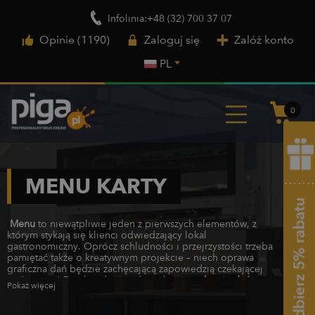
Infolinia:+48 (32) 700 37 07
Opinie (1190)
Zaloguj się
Załóż konto
PL
0
MENU KARTY
Menu
to niewątpliwie jeden z pierwszych elementów, z
którym stykają się klienci odwiedzający lokal
gastronomiczny. Oprócz schludności i przejrzystości trzeba
pamiętać także o kreatywnym projekcie – niech oprawa
graficzna dań będzie zachęcającą zapowiedzią czekającej
gości uczty! Dzięki odpowiednio skrojonej
karcie dań
Pokaż więcej
możemy zaostrzyć apetyt klientów i oczarować ich
wykwintnymi smakami jeszcze przed podaniem posiłków.
Co ważne, jest ona także detalem budującym design firmy,