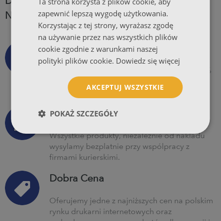
DLACZEGO DRUKARNIA PIGA.PL TO
Ta strona korzysta z plików cookie, aby
zapewnić lepszą wygodę użytkowania.
NAJLEPSZA DRUKARNIA INTERNETOWA?
Korzystając z tej strony, wyrażasz zgodę
na używanie przez nas wszystkich plików
Obietnica Piga.Pl
cookie zgodnie z warunkami naszej
polityki plików cookie.
Dowiedz się więcej
Obietnica codziennej kalibracji koloru, 99,5%
dostaw na czas, pełnej ochrony online oraz
AKCEPTUJ WSZYSTKIE
całkowitej satysfakcji.
Wysyłka Za Darmo
POKAŻ SZCZEGÓŁY
Wszystkie produkty, niezależnie od nakładu
wysyłamy bezpłatnie przy współpracy z
firmami kurierskimi.
Dobra Cena
Oferujemy jedne z najniższych cen na polskim
rynku drukarni internetowych oraz