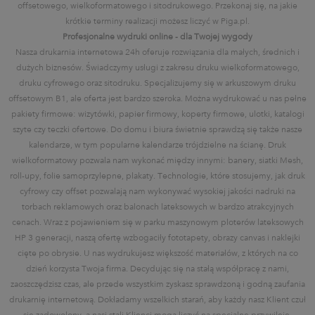
offsetowego, wielkoformatowego i sitodrukowego. Przekonaj się, na jakie
krótkie terminy realizacji możesz liczyć w Piga.pl.
Profesjonalne wydruki online - dla Twojej wygody
Nasza drukarnia internetowa 24h oferuje rozwiązania dla małych, średnich i
dużych biznesów. Świadczymy usługi z zakresu druku wielkoformatowego,
druku cyfrowego oraz sitodruku. Specjalizujemy się w arkuszowym druku
offsetowym B1, ale oferta jest bardzo szeroka. Można wydrukować u nas pełne
pakiety firmowe: wizytówki, papier firmowy, koperty firmowe, ulotki, katalogi
szyte czy teczki ofertowe. Do domu i biura świetnie sprawdzą się także nasze
kalendarze, w tym popularne kalendarze trójdzielne na ścianę. Druk
wielkoformatowy pozwala nam wykonać między innymi: banery, siatki Mesh,
roll-upy, folie samoprzylepne, plakaty. Technologie, które stosujemy, jak druk
cyfrowy czy offset pozwalają nam wykonywać wysokiej jakości nadruki na
torbach reklamowych oraz balonach lateksowych w bardzo atrakcyjnych
cenach. Wraz z pojawieniem się w parku maszynowym ploterów lateksowych
HP 3 generacji, naszą ofertę wzbogaciły fototapety, obrazy canvas i naklejki
cięte po obrysie. U nas wydrukujesz większość materiałów, z których na co
dzień korzysta Twoja firma. Decydując się na stałą współpracę z nami,
zaoszczędzisz czas, ale przede wszystkim zyskasz sprawdzoną i godną zaufania
drukarnię internetową. Dokładamy wszelkich starań, aby każdy nasz Klient czuł
się zadowolony, a nasi stali Klienci mogą liczyć na specjalne przywileje.