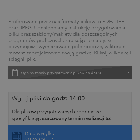
Preferowane przez nas formaty plików to PDF, TIFF
oraz JPEG. Udostępniamy instrukcję przygotowania
pliku oraz szablony/makiety dla poszczególnych
programów graficznych, zapisując je na dysku
otrzymujesz zwymiarowane pole robocze, w którym
możesz zaprojektować swoją grafikę. Kliknij w ikonkę i
ściągnij plik.
Ogólne zasady przygotowania plików do druku
Wgraj pliki
do godz: 14:00
Dla plików przygotowanych zgodnie ze
specyfikacją,
szacowany termin realizacji to:
Data wysyłki:
2026-08-17