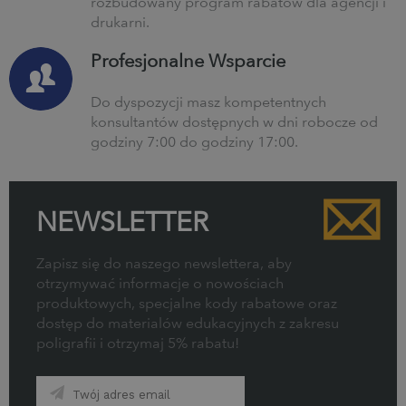
rozbudowany program rabatów dla agencji i
drukarni.
Profesjonalne Wsparcie
Do dyspozycji masz kompetentnych
konsultantów dostępnych w dni robocze od
godziny 7:00 do godziny 17:00.
NEWSLETTER
Zapisz się do naszego newslettera, aby
otrzymywać informacje o nowościach
produktowych, specjalne kody rabatowe oraz
dostęp do materiałów edukacyjnych z zakresu
poligrafii i otrzymaj 5% rabatu!