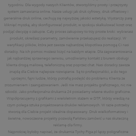
tygodniu. Dla wygody naszych Klientów, stworzyliśmy prosty i przejrzysty
system zamawiania online. Nasze usługi jak druk cyfrowy, druk offsetowy i
generalnie druk online, cechują się najwyższej jakości estetyką. Wystarczy parę
kliknięć myszką, aby skonfigurować produkt, w spokoju skalkulować koszt oraz
podjąć decyzję o zakupie. Cały proces zakupowy to trzy proste kroki: wybierasz
produkt, określasz parametry, zamówienie przekazujesz do realizacji. W
weryfikacji plików, która jest zawsze najbardziej kłopotliwa pomogą Ci nasi
doradcy. Na ich pomoc możesz liczyć na każdym etapie. Dla zagwarantowania
jak najbardziej sprawnego serwisu, umożliwiamy kontakt z biurem obsługi
klienta drogą mailową, telefoniczną oraz poprzez chat. Nasi doradcy zawsze
znajdą dla Ciebie najlepsze rozwiązanie. Są to profesjonaliści, a do tego
uprzejmi, fajni ludzie, którzy potrafią podejść do problemu Klienta ze
zrozumieniem i zaangażowaniem. Jeśli nie masz projektu graficznego, nic nie
szkodzi. Jako profesjonalna drukarnia 24 posiadamy własne studio graficzne.
Współpracujemy z grafikami z wieloletnim stażem w DTP, którzy wiedzą na
czym polega sztuka projektowania druków reklamowych. W razie potrzeby
stworzą dla Ciebie projekt idealnie dopasowany. Druk wielkoformatowy i
świetne, nowoczesne projekty pozwolą Państwu zamówić u nas skuteczną
reklamę dla firmy.
Najprościej byłoby napisać, że drukarnia Tychy Piga.pl łączy poligraficzne