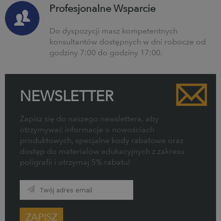
Profesjonalne Wsparcie
Do dyspozycji masz kompetentnych
konsultantów dostępnych w dni robocze od
godziny 7:00 do godziny 17:00.
NEWSLETTER
Zapisz się do naszego newslettera, aby
otrzymywać informacje o nowościach
produktowych, specjalne kody rabatowe oraz
dostęp do materiałów edukacyjnych z zakresu
poligrafii i otrzymaj 5% rabatu!
ZAPISZ