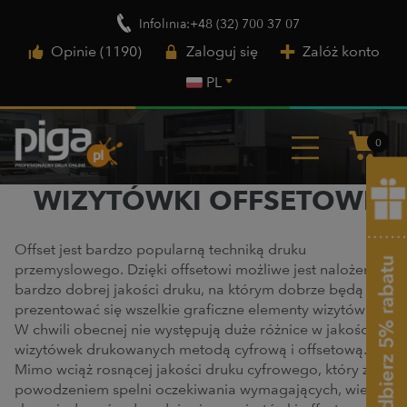
Infolinia:+48 (32) 700 37 07
Opinie (1190)
Zaloguj się
Załóż konto
PL
0
WIZYTÓWKI OFFSETOWE
Offset jest bardzo popularną techniką druku
przemysłowego. Dzięki offsetowi możliwe jest nałożenie
bardzo dobrej jakości druku, na którym dobrze będą
prezentować się wszelkie graficzne elementy wizytówki.
W chwili obecnej nie występują duże różnice w jakości
wizytówek drukowanych metodą cyfrową i offsetową.
Mimo wciąż rosnącej jakości druku cyfrowego, który z
powodzeniem spełni oczekiwania wymagających, wielu