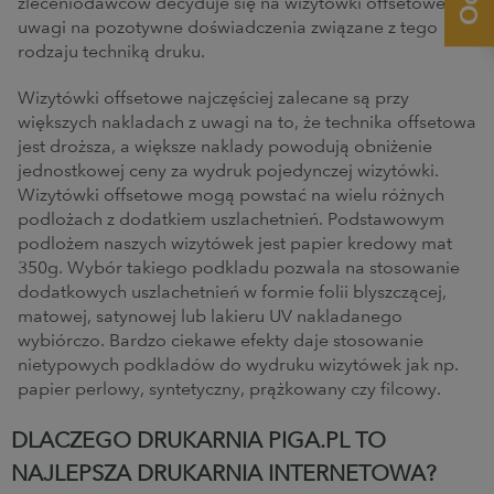
zleceniodawców decyduje się na wizytówki offsetowe z
uwagi na pozotywne doświadczenia związane z tego
rodzaju techniką druku.
Wizytówki offsetowe najczęściej zalecane są przy
większych nakładach z uwagi na to, że technika offsetowa
jest droższa, a większe nakłady powodują obniżenie
jednostkowej ceny za wydruk pojedynczej wizytówki.
Wizytówki offsetowe mogą powstać na wielu różnych
podłożach z dodatkiem uszlachetnień. Podstawowym
podłożem naszych wizytówek jest papier kredowy mat
350g. Wybór takiego podkładu pozwala na stosowanie
dodatkowych uszlachetnień w formie folii błyszczącej,
matowej, satynowej lub lakieru UV nakładanego
wybiórczo. Bardzo ciekawe efekty daje stosowanie
nietypowych podkładów do wydruku wizytówek jak np.
papier perłowy, syntetyczny, prążkowany czy filcowy.
DLACZEGO DRUKARNIA PIGA.PL TO
NAJLEPSZA DRUKARNIA INTERNETOWA?