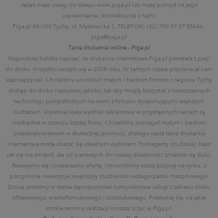
Jeżeli masz uwagi do sklepu www.piga.pl lub masz pomysł na jego
usprawnienie, skontaktuj się z nami.
Piga.pl 43-100 Tychy, ul. Mysłowicka 1, TELEFON: (32) 700 37 07 EMAIL:
piga@piga.pl
Tania drukarnia online - Piga.pl
Najprościej byłoby napisać, że drukarnia internetowa Piga.pl powstała z pasji
do druku. Wszystko zaczęło się w 2008 roku. W tamtym czasie przyświecał nam
ważniejszy cel. Chcieliśmy umożliwić małym i średnim firmom z regionu Tychy
dostęp do druku najwyższej jakości, tak aby mogły korzystać z nowoczesnych
technologii poligraficznych na równi z firmami dysponującymi większym
budżetem. Wysokiej klasy wydruki reklamowe w przystępnych cenach są
niezbędne w rozwoju każdej firmy. Chcieliśmy pomagać małym i średnim
przedsiębiorstwom w skutecznej promocji, dlatego nasza tania drukarnia
internetowa może okazać się idealnym wyborem. Pomagamy do dzisiaj! Nasz
cel się nie zmienił, ale od pierwszych dni naszej działalności zmieniło się dużo.
Rozwijamy się i poszerzamy ofertę. Umocniliśmy naszą pozycję na rynku, a
poczynione inwestycje zwiększyły możliwości naszego parku maszynowego.
Dzisiaj jesteśmy w stanie zaproponować kompleksowe usługi z zakresu druku
offsetowego, wielkoformatowego i sitodrukowego. Przekonaj się, na jakie
krótkie terminy realizacji możesz liczyć w Piga.pl.