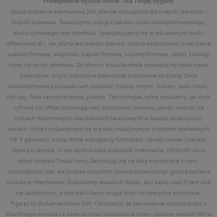
Profesjonalne wydruki online - dla Twojej wygody
Nasza drukarnia internetowa 24h oferuje rozwiązania dla małych, średnich i
dużych biznesów. Świadczymy usługi z zakresu druku wielkoformatowego,
druku cyfrowego oraz sitodruku. Specjalizujemy się w arkuszowym druku
offsetowym B1, ale oferta jest bardzo szeroka. Można wydrukować u nas pełne
pakiety firmowe: wizytówki, papier firmowy, koperty firmowe, ulotki, katalogi
szyte czy teczki ofertowe. Do domu i biura świetnie sprawdzą się także nasze
kalendarze, w tym popularne kalendarze trójdzielne na ścianę. Druk
wielkoformatowy pozwala nam wykonać między innymi: banery, siatki Mesh,
roll-upy, folie samoprzylepne, plakaty. Technologie, które stosujemy, jak druk
cyfrowy czy offset pozwalają nam wykonywać wysokiej jakości nadruki na
torbach reklamowych oraz balonach lateksowych w bardzo atrakcyjnych
cenach. Wraz z pojawieniem się w parku maszynowym ploterów lateksowych
HP 3 generacji, naszą ofertę wzbogaciły fototapety, obrazy canvas i naklejki
cięte po obrysie. U nas wydrukujesz większość materiałów, z których na co
dzień korzysta Twoja firma. Decydując się na stałą współpracę z nami,
zaoszczędzisz czas, ale przede wszystkim zyskasz sprawdzoną i godną zaufania
drukarnię internetową. Dokładamy wszelkich starań, aby każdy nasz Klient czuł
się zadowolony, a nasi stali Klienci mogą liczyć na specjalne przywileje.
Piga.pl to drukarnia online 24h. Oznacza to, że zamówienie możesz złożyć z
dowolnego miejsca na świecie przez dwadzieścia cztery godziny siedem dni w