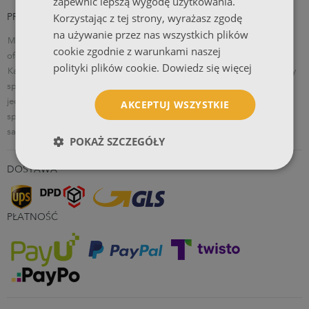
zapewnić lepszą wygodę użytkowania.
PRODUKTY
Korzystając z tej strony, wyrażasz zgodę
na używanie przez nas wszystkich plików
Modyfikacja graficzna
Wizytówki
Ulotki
Ulotki składane
Teczki
cookie zgodnie z warunkami naszej
ofertowe z wcięciem na wizytówkę - skrzydełko pion
Katalogi szyte
polityki plików cookie.
Dowiedz się więcej
Katalogi klejone
Katalogi spiralowane
Notesy klejone z okładką
Notesy
spiralowane
Papier firmowy
Pieczątki modico
Biuwary
Kalendarze
jednodzielne
Kalendarze trójdzielne
Kalendarze biurkowe
Kalendarze
AKCEPTUJ WSZYSTKIE
spiralowane
Koperty
Zaproszenia
Banery
Siatki mesh
Folia
samoprzylepna z nadrukiem
Roll-up
Fototapety
Pakiet próbek
POKAŻ SZCZEGÓŁY
DOSTAWA
PŁATNOŚĆ